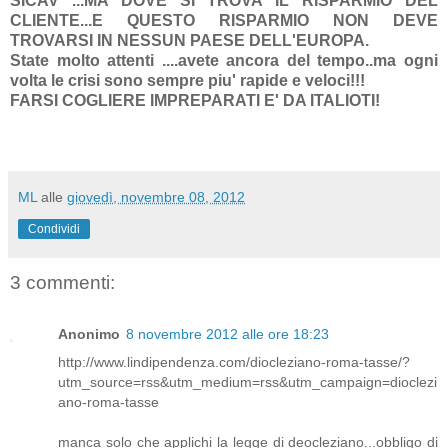
SICAV ...MA DOVE SI TROVA IL RISPARMIO DEL
CLIENTE...E QUESTO RISPARMIO NON DEVE
TROVARSI IN NESSUN PAESE DELL'EUROPA.
State molto attenti ....avete ancora del tempo..ma ogni
volta le crisi sono sempre piu' rapide e veloci!!!
FARSI COGLIERE IMPREPARATI E' DA ITALIOTI!
ML
alle
giovedì, novembre 08, 2012
Condividi
3 commenti:
Anonimo
8 novembre 2012 alle ore 18:23
http://www.lindipendenza.com/diocleziano-roma-tasse/?
utm_source=rss&utm_medium=rss&utm_campaign=dioclezi
ano-roma-tasse
manca solo che applichi la legge di deocleziano...obbligo di